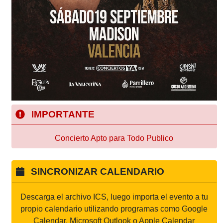
IMPORTANTE
Concierto Apto para Todo Publico
SINCRONIZAR CALENDARIO
Descarga el archivo ICS, luego importa el evento a tu
propio calendario utilizando programas como Google
Calendar, Microsoft Outlook o Apple Calendar