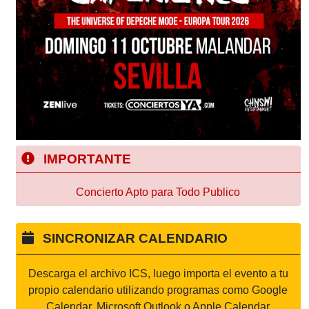
IMPORTANTE
Concierto Apto para Todo Publico
SINCRONIZAR CALENDARIO
Descarga el archivo ICS, luego importa el evento a tu
propio calendario utilizando programas como Google
Calendar, Microsoft Outlook o Apple Calendar