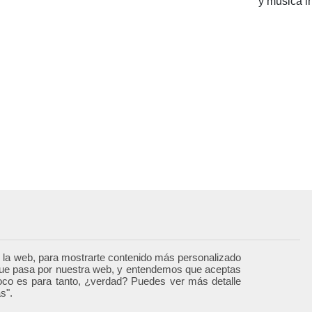
y música i
 la web, para mostrarte contenido más personalizado
o que pasa por nuestra web, y entendemos que aceptas
oco es para tanto, ¿verdad? Puedes ver más detalle
s".