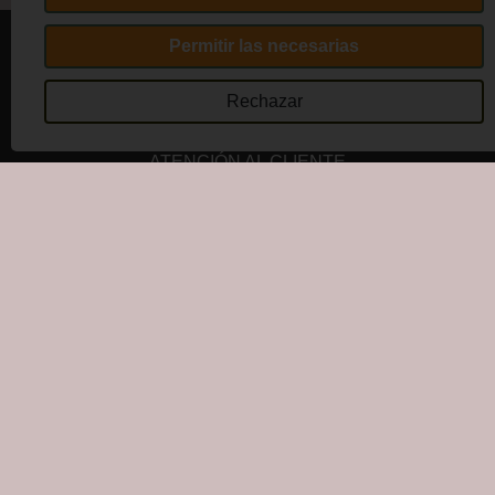
Permitir las necesarias
CÓMO COMPRAR
Rechazar
TÉRMINOS Y CONDICIONES
ATENCIÓN AL CLIENTE
AVISO DE PRIVACIDAD
MEDIOS DE PAGO
Cookie Declaration