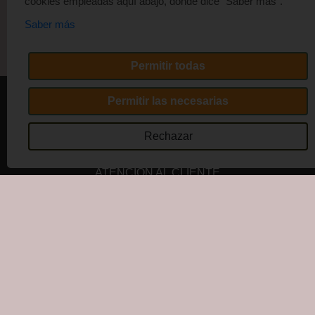
cookies empleadas aquí abajo, donde dice "Saber más".
Saber más
Permitir todas
Permitir las necesarias
CÓMO COMPRAR
Rechazar
TÉRMINOS Y CONDICIONES
ATENCIÓN AL CLIENTE
AVISO DE PRIVACIDAD
MEDIOS DE PAGO
Cookie Declaration